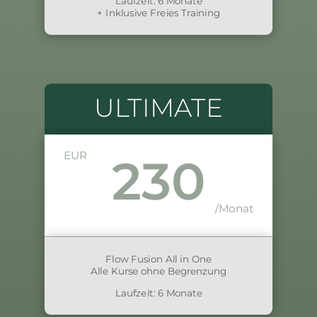
Laufzeit: 6 Monate
+ Inklusive Freies Training
ULTIMATE
EUR
230
/Monat
Flow Fusion All in One
Alle Kurse ohne Begrenzung
Laufzeit: 6 Monate