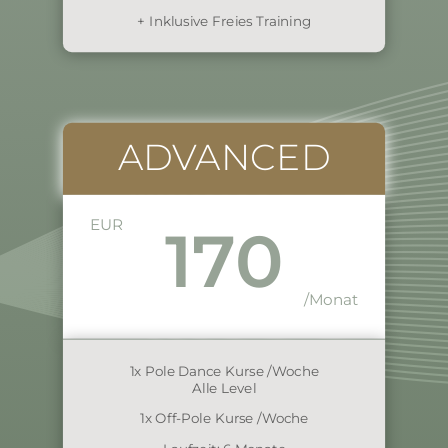
+ Inklusive Freies Training
ADVANCED
EUR
170
/M
onat
1x Pole Dance Kurse /Woche
Alle Level
1x Off-Pole Kurse /Woche