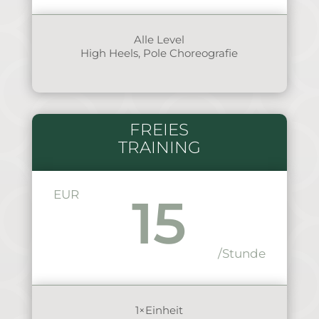
Alle Level
High Heels, Pole Choreografie
FREIES
TRAINING
EUR
15
/Stunde
1×Einheit