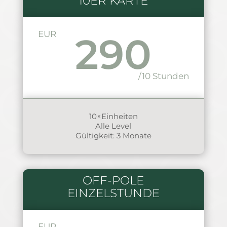
10ER KARTE
EUR
290
/10 Stunden
10×Einheiten
Alle Level
Gültigkeit: 3 Monate
OFF-POLE
EINZELSTUNDE
EUR